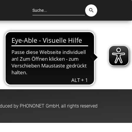
Suche
search
oduced by PHONONET GmbH, all rights reserved