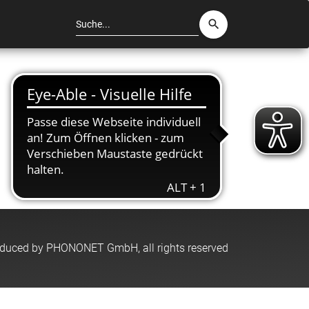
Suche
search
oduced by PHONONET GmbH, all rights reserved